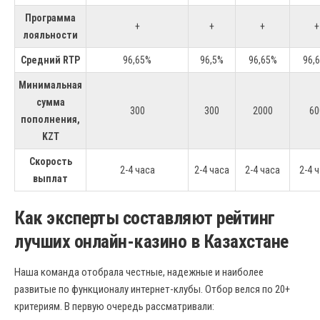
Программа
+
+
+
+
лояльности
Средний RTP
96,65%
96,5%
96,65%
96,
Минимальная
сумма
300
300
2000
60
пополнения,
KZT
Скорость
2-4 часа
2-4 часа
2-4 часа
2-4 
выплат
Как эксперты составляют рейтинг
лучших онлайн-казино в Казахстане
Наша команда отобрала честные, надежные и наиболее
развитые по функционалу интернет-клубы. Отбор велся по 20+
критериям. В первую очередь рассматривали: