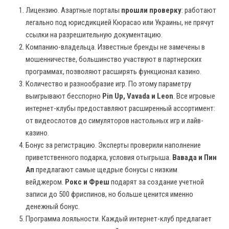
Лицензию. Азартные порталы
прошли проверку
: работают
легально под юрисдикцией Кюрасао или Украины, не прячут
ссылки на разрешительную документацию.
Компанию-владельца. Известные бренды не замечены в
мошенничестве, большинство участвуют в партнерских
программах, позволяют расширять функционал казино.
Количество и разнообразие игр. По этому параметру
выигрывают бесспорно
Pin Up, Vavada и Leon
. Все игровые
интернет-клубы предоставляют расширенный ассортимент:
от видеослотов до симуляторов настольных игр и лайв-
казино.
Бонус за регистрацию. Эксперты проверили наполнение
приветственного подарка, условия отыгрыша.
Вавада и Пин
Ап
предлагают самые щедрые бонусы с низким
вейджером.
Рокс и Фреш
подарят за создание учетной
записи до 500 фриспинов, но больше ценится именно
денежный бонус.
Программа лояльности. Каждый интернет-клуб предлагает