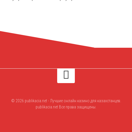
© 2026 publikacia.net - Лучшие онлайн казино для казахстанцев.
publikacia.net Все права защищены.