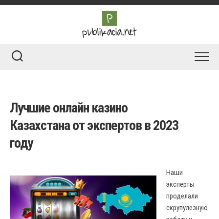
Skip
to
content
Лучшие онлайн казино
Казахстана от экспертов в 2023
году
Наши
эксперты
проделали
скрупулезную