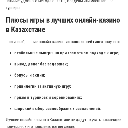
наличие удобного метода оплаты, бездепы или масштабные
турниры.
Плюсы игры в лучших онлайн-казино
в Казахстане
Гости, выбравшие онлайн-казино
из нашего рейтинга
получают:
стабильные выигрыши при грамотном подходе к игре;
вывод денег без задержек;
бонусы и акции;
привилегии за активную игру;
призы в турнирах и соревнованиях;
широкий выбор разнообразных развлечений.
Лучшие онлайн-казино в Казахстане не дадут скучать: коллекции
популярных игр пополняются регулярно.